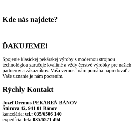
Kde nás najdete?
ĎAKUJEME!
Spojenie klasickej pekárskej výroby s modernou strojnou
technológiou zaručuje kvalitné a vždy čerstvé výrobky pre našich
partnerov a zákazníkov. Vaša vernosť nám pomáha napredovať a
Vaše uznanie je nám poctením.
Rýchly
Kontakt
Jozef Oremus PEKÁREŇ BÁNOV
Štúrova 42, 941 01 Bánov
kancelária:
tel.: 035/6506 140
expedícia:
tel.: 035/6571 494