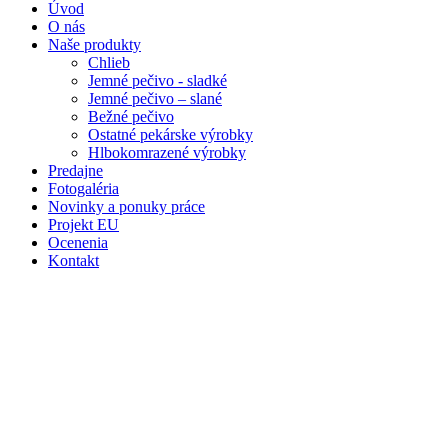
Úvod
O nás
Naše produkty
Chlieb
Jemné pečivo - sladké
Jemné pečivo – slané
Bežné pečivo
Ostatné pekárske výrobky
Hlbokomrazené výrobky
Predajne
Fotogaléria
Novinky a ponuky práce
Projekt EU
Ocenenia
Kontakt