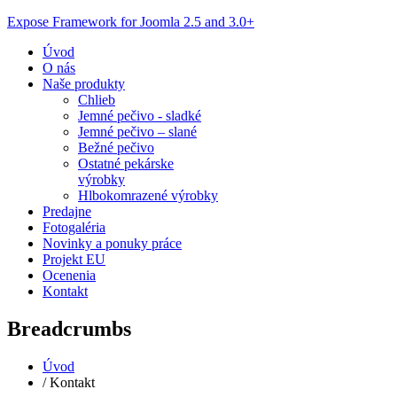
Expose Framework for Joomla 2.5 and 3.0+
Úvod
O nás
Naše produkty
Chlieb
Jemné pečivo - sladké
Jemné pečivo – slané
Bežné pečivo
Ostatné pekárske
výrobky
Hlbokomrazené výrobky
Predajne
Fotogaléria
Novinky a ponuky práce
Projekt EU
Ocenenia
Kontakt
Breadcrumbs
Úvod
/
Kontakt