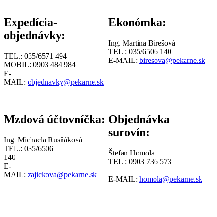
Expedícia-
Ekonómka:
objednávky:
Ing. Martina Bírešová
TEL.: 035/6506 140
TEL.: 035/6571 494
E-MAIL:
biresova@pekarne.sk
MOBIL: 0903 484 984
E-
MAIL:
objednavky@pekarne.sk
Mzdová účtovníčka:
Objednávka
surovín:
Ing. Michaela Rusňáková
TEL.: 035/6506
Štefan Homola
140
TEL.: 0903 736 573
E-
MAIL:
zajickova@pekarne.sk
E-MAIL:
homola@pekarne.sk