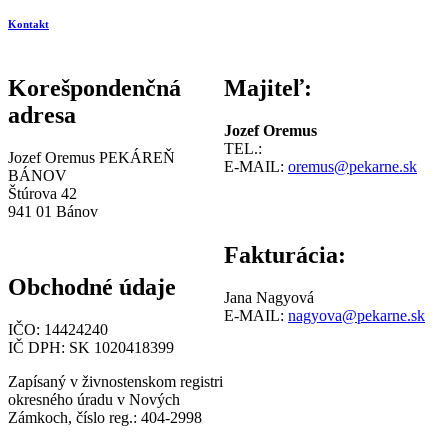
Kontakt
Korešpondenčná
Majiteľ:
adresa
Jozef Oremus
TEL.:
Jozef Oremus PEKÁREŇ
E-MAIL:
oremus@pekarne.sk
BÁNOV
Štúrova 42
941 01 Bánov
Fakturácia:
Obchodné údaje
Jana Nagyová
E-MAIL:
nagyova@pekarne.sk
IČO: 14424240
IČ DPH: SK 1020418399
Zapísaný v živnostenskom registri
okresného úradu v Nových
Zámkoch, číslo reg.: 404-2998