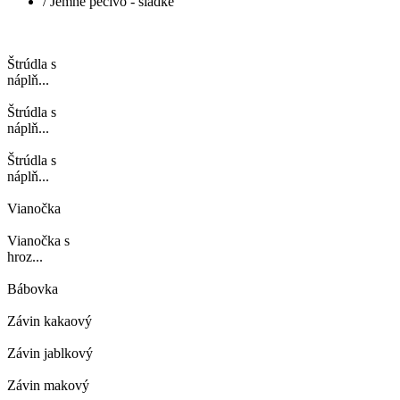
/
Jemné pečivo - sladké
Štrúdla s
náplň...
Štrúdla s
náplň...
Štrúdla s
náplň...
Vianočka
Vianočka s
hroz...
Bábovka
Závin kakaový
Závin jablkový
Závin makový