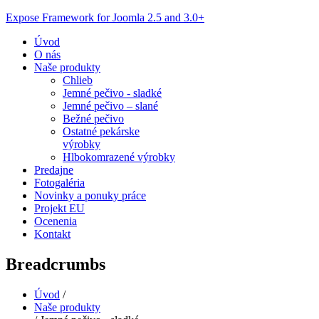
Expose Framework for Joomla 2.5 and 3.0+
Úvod
O nás
Naše produkty
Chlieb
Jemné pečivo - sladké
Jemné pečivo – slané
Bežné pečivo
Ostatné pekárske
výrobky
Hlbokomrazené výrobky
Predajne
Fotogaléria
Novinky a ponuky práce
Projekt EU
Ocenenia
Kontakt
Breadcrumbs
Úvod
/
Naše produkty