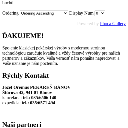
buchti...
Ordering
Display Num
Powered by
Phoca Gallery
ĎAKUJEME!
Spojenie klasickej pekárskej výroby s modernou strojnou
technológiou zaručuje kvalitné a vždy čerstvé výrobky pre našich
partnerov a zákazníkov. Vaša vernosť nám pomáha napredovať a
Vaše uznanie je nám poctením.
Rýchly
Kontakt
Jozef Oremus PEKÁREŇ BÁNOV
Štúrova 42, 941 01 Bánov
kancelária:
tel.: 035/6506 140
expedícia:
tel.: 035/6571 494
Naši
partneri